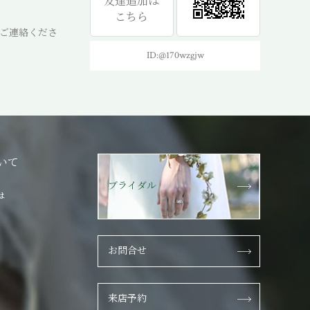
友達追加は
こちら
ご連絡くださ
ID:@170wzgjw
いて
ブライダル
は
お問合せ
来店予約