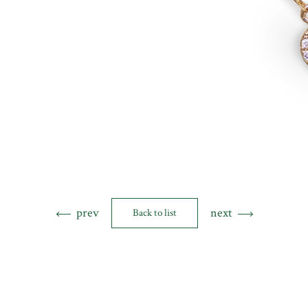
prev
next
Back to list