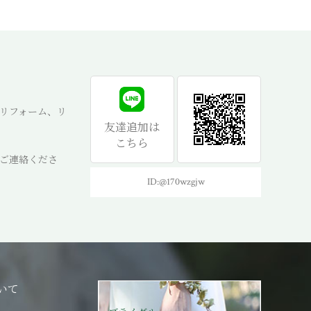
リフォーム、リ
友達追加は
こちら
ご連絡くださ
ID:@170wzgjw
いて