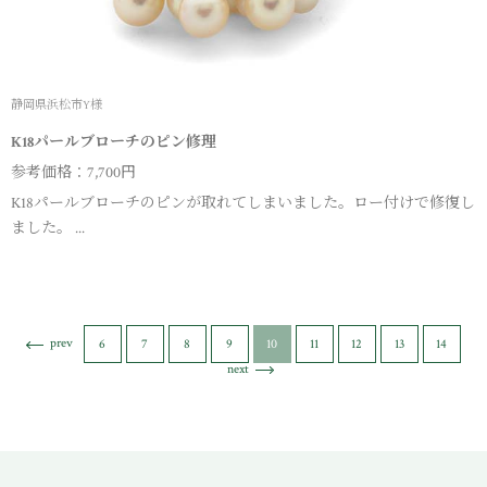
静岡県浜松市Y様
K18パールブローチのピン修理
参考価格：7,700円
K18パールブローチのピンが取れてしまいました。ロー付けで修復し
ました。 ...
prev
6
7
8
9
10
11
12
13
14
next