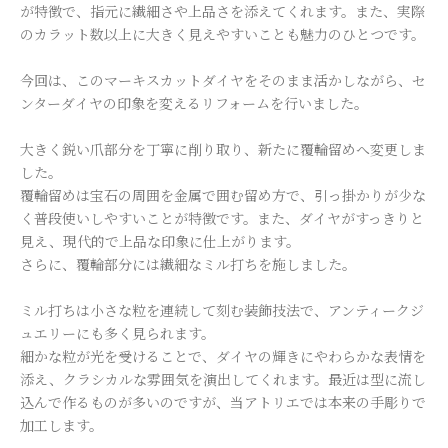
が特徴で、指元に繊細さや上品さを添えてくれます。また、実際
のカラット数以上に大きく見えやすいことも魅力のひとつです。
今回は、このマーキスカットダイヤをそのまま活かしながら、セ
ンターダイヤの印象を変えるリフォームを行いました。
大きく鋭い爪部分を丁寧に削り取り、新たに覆輪留めへ変更しま
した。
覆輪留めは宝石の周囲を金属で囲む留め方で、引っ掛かりが少な
く普段使いしやすいことが特徴です。また、ダイヤがすっきりと
見え、現代的で上品な印象に仕上がります。
さらに、覆輪部分には繊細なミル打ちを施しました。
ミル打ちは小さな粒を連続して刻む装飾技法で、アンティークジ
ュエリーにも多く見られます。
細かな粒が光を受けることで、ダイヤの輝きにやわらかな表情を
添え、クラシカルな雰囲気を演出してくれます。最近は型に流し
込んで作るものが多いのですが、当アトリエでは本来の手彫りで
加工します。