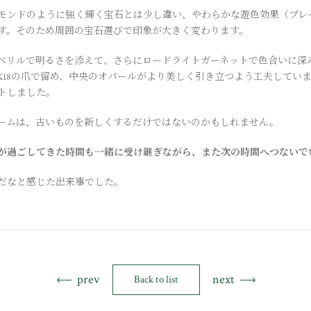
モンドのように強く輝く宝石とは少し違い、やわらかな遊色効果（プレ
す。そのため周囲の宝石選びで印象が大きく変わります。
ベリルで明るさを添えて、さらにロードライトガーネットで色合いに深
K18の爪で留め、中央のオパールがより美しく引き立つよう工夫してい
トしました。
ームは、古いものを新しくするだけではないのかもしれません。
が過ごしてきた時間も一緒に受け継ぎながら、また次の時間へつないで
だなと感じた出来事でした。
prev
next
Back to list