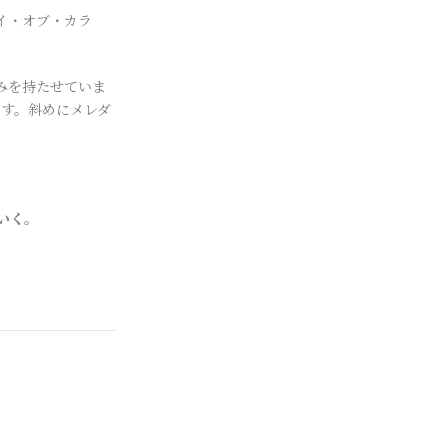
イ・オブ・カラ
みを持たせていま
ます。斜めにメレダ
いく。