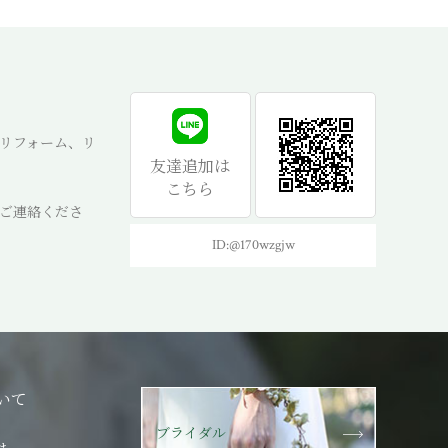
リフォーム、リ
友達追加は
こちら
ご連絡くださ
ID:@170wzgjw
いて
ブライダル