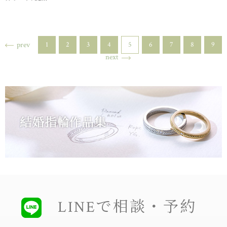
prev
1
2
3
4
5
6
7
8
9
next
LINEで相談・予約